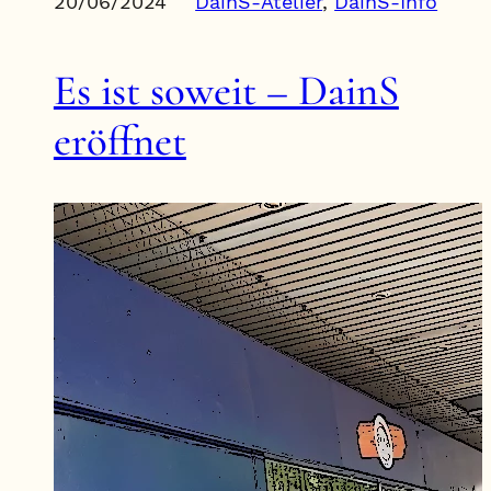
20/06/2024
DainS-Atelier
, 
DainS-Info
Es ist soweit – DainS
eröffnet