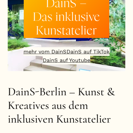
DainS –
Das inklusive
Kunstatelier
mehr vom DainS
DainS auf TikTok
DainS auf Youtube
DainS-Berlin – Kunst &
Kreatives aus dem
inklusiven Kunstatelier