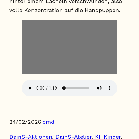
hinter einem Lächeln verschwunden, also
volle Konzentration auf die Handpuppen.
24/02/2026
·
cmd
DainS-Aktionen
, 
DainS-Atelier
, 
KI
, 
Kinder
, 