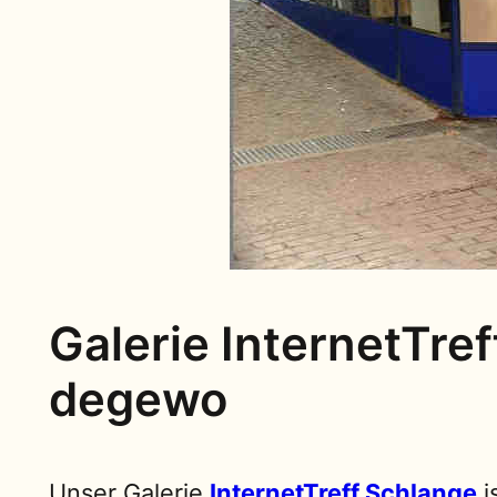
Galerie InternetTre
degewo
Unser Galerie
InternetTreff Schlange
i