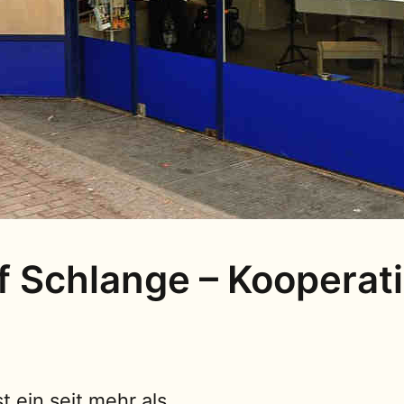
ff Schlange – Kooperat
st ein seit mehr als